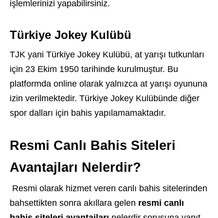
işlemlerinizi yapabilirsiniz.
Türkiye Jokey Kulübü
TJK yani Türkiye Jokey Kulübü, at yarışı tutkunları
için 23 Ekim 1950 tarihinde kurulmuştur. Bu
platformda online olarak yalnızca at yarışı oyununa
izin verilmektedir. Türkiye Jokey Kulübünde diğer
spor dalları için bahis yapılamamaktadır.
Resmi Canlı Bahis Siteleri
Avantajları Nelerdir?
Resmi olarak hizmet veren canlı bahis sitelerinden
bahsettikten sonra akıllara gelen
resmi
canlı
bahis siteleri avantajları
nelerdir sorusuna yanıt