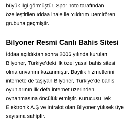
büyük ilgi görmüştür. Spor Toto tarafından
özelleştirilen İddaa ihale ile Yıldırım Demirören
grubuna geçmiştir.
Bilyoner Resmi Canlı Bahis Sitesi
İddaa açıldıktan sonra 2006 yılında kurulan
Bilyoner, Türkiye’deki ilk özel yasal bahis sitesi
olma unvanını kazanmıştır. Bayilik hizmetlerini
internete de taşıyan Bilyoner, Türkiye’de bahis
oyunlarının ilk defa internet üzerinden
oynanmasına öncülük etmiştir. Kurucusu Tek
Elektronik A.Ş ve Intralot olan Bilyoner yüksek üye
sayısına sahiptir.