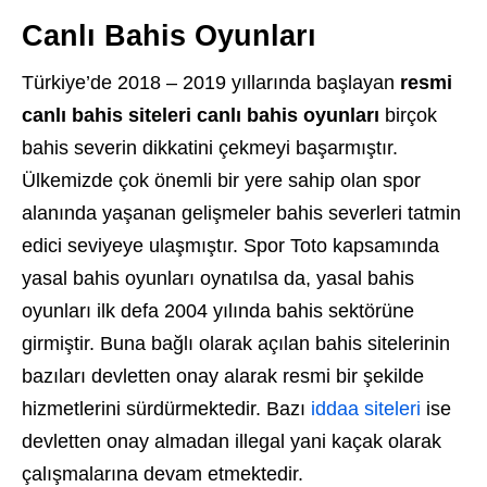
Canlı Bahis Oyunları
Türkiye’de 2018 – 2019 yıllarında başlayan
resmi
canlı bahis siteleri canlı bahis oyunları
birçok
bahis severin dikkatini çekmeyi başarmıştır.
Ülkemizde çok önemli bir yere sahip olan spor
alanında yaşanan gelişmeler bahis severleri tatmin
edici seviyeye ulaşmıştır. Spor Toto kapsamında
yasal bahis oyunları oynatılsa da, yasal bahis
oyunları ilk defa 2004 yılında bahis sektörüne
girmiştir. Buna bağlı olarak açılan bahis sitelerinin
bazıları devletten onay alarak resmi bir şekilde
hizmetlerini sürdürmektedir. Bazı
iddaa siteleri
ise
devletten onay almadan illegal yani kaçak olarak
çalışmalarına devam etmektedir.