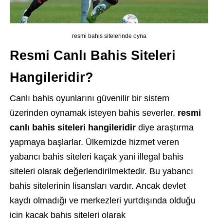
resmi bahis sitelerinde oyna
Resmi Canlı Bahis Siteleri
Hangileridir?
Canlı bahis oyunlarını güvenilir bir sistem
üzerinden oynamak isteyen bahis severler,
resmi
canlı bahis siteleri hangileridir
diye araştırma
yapmaya başlarlar. Ülkemizde hizmet veren
yabancı bahis siteleri kaçak yani illegal bahis
siteleri olarak değerlendirilmektedir. Bu yabancı
bahis sitelerinin lisansları vardır. Ancak devlet
kaydı olmadığı ve merkezleri yurtdışında olduğu
için kaçak bahis siteleri olarak