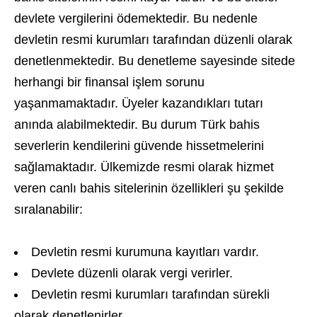
devlete vergilerini ödemektedir. Bu nedenle
devletin resmi kurumları tarafından düzenli olarak
denetlenmektedir. Bu denetleme sayesinde sitede
herhangi bir finansal işlem sorunu
yaşanmamaktadır. Üyeler kazandıkları tutarı
anında alabilmektedir. Bu durum Türk bahis
severlerin kendilerini güvende hissetmelerini
sağlamaktadır. Ülkemizde resmi olarak hizmet
veren canlı bahis sitelerinin özellikleri şu şekilde
sıralanabilir:
Devletin resmi kurumuna kayıtları vardır.
Devlete düzenli olarak vergi verirler.
Devletin resmi kurumları tarafından sürekli
olarak denetlenirler.